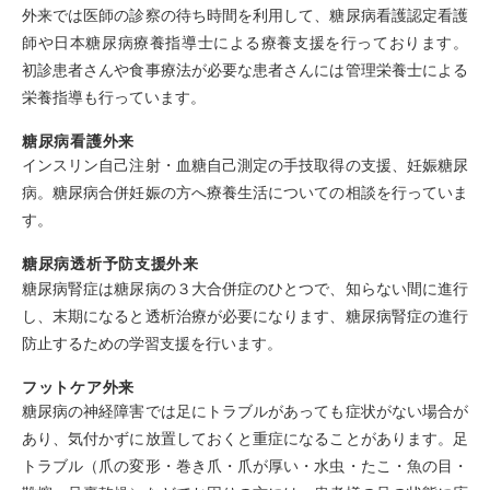
外来では医師の診察の待ち時間を利用して、糖尿病看護認定看護
師や日本糖尿病療養指導士による療養支援を行っております。
初診患者さんや食事療法が必要な患者さんには管理栄養士による
栄養指導も行っています。
糖尿病看護外来
インスリン自己注射・血糖自己測定の手技取得の支援、妊娠糖尿
病。糖尿病合併妊娠の方へ療養生活についての相談を行っていま
す。
糖尿病透析予防支援外来
糖尿病腎症は糖尿病の３大合併症のひとつで、知らない間に進行
し、末期になると透析治療が必要になります、糖尿病腎症の進行
防止するための学習支援を行います。
フットケア外来
糖尿病の神経障害では足にトラブルがあっても症状がない場合が
あり、気付かずに放置しておくと重症になることがあります。足
トラブル（爪の変形・巻き爪・爪が厚い・水虫・たこ・魚の目・