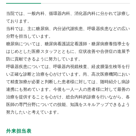
当院では、一般内科、循環器内科、消化器内科に分かれて診療し
ております。
当科では、主に糖尿病、内分泌代謝疾患、呼吸器疾患などの広い
分野を担当しています。
糖尿病については、糖尿病看護認定看護師・糖尿病療養指導士を
はじめとした医療スタッフとともに、症状改善や合併症の進展予
防に貢献できるように努力しています。
呼吸器疾患については、呼吸器内視鏡検査、経皮腫蕩生検等を行
い正確な診断と治療を心がけています。尚、高次医療機関におい
て精査加療が必要と判断した患者様に対しては、随時紹介し病診
連携にも努めています。今後も一人一人の患者様に対して最善の
治療を提供することを心がけ、総合内科的診療を行いながら、各
医師の専門分野についての技能、知識をスキルアップできるよう
努力したいと考えています。
外来担当表