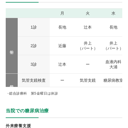
月
火
水
1診
長地
辻本
長地
井上
井上
2診
近藤
（パート）
（パート）
血液内科
3診
辻本
ー
大浦
気管支鏡検査
ー
気管支鏡
糖尿病教室
総合診療科 第5金曜日は休診
当院での糖尿病治療
外来療養支援