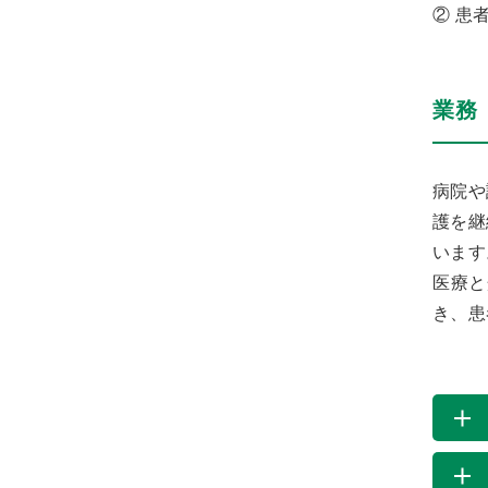
② 患
業務
病院や
護を継
います
医療と
き、患