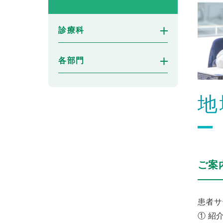
診療科
各部門
地
ご案
患者サ
① 紹