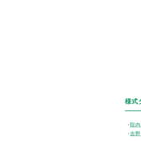
様式
院内
吉野