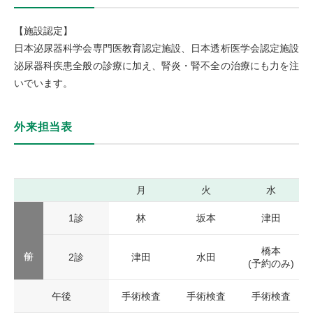
【施設認定】
日本泌尿器科学会専門医教育認定施設、日本透析医学会認定施設
泌尿器科疾患全般の診療に加え、腎炎・腎不全の治療にも力を注
いでいます。
外来担当表
月
火
水
1診
林
坂本
津田
橋本
2診
津田
水田
(予約のみ)
午後
手術検査
手術検査
手術検査